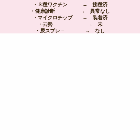
・３種ワクチン → 接種済
・健康診断 → 異常なし
・マイクロチップ → 装着済
・去勢 → 未
・尿スプレ－ → なし
・両親３種遺伝子異常→ なし
🌟おとなしく大型サイベリアン6キロあります。