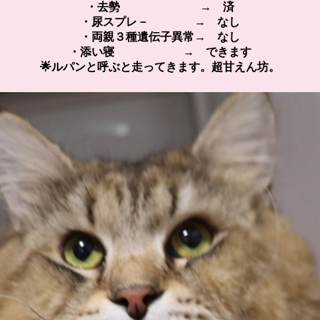
・去勢 → 済
・尿スプレ－ → なし
・両親３種遺伝子異常→ なし
・添い寝 → できます
🌟ルパンと呼ぶと走ってきます。超甘えん坊。