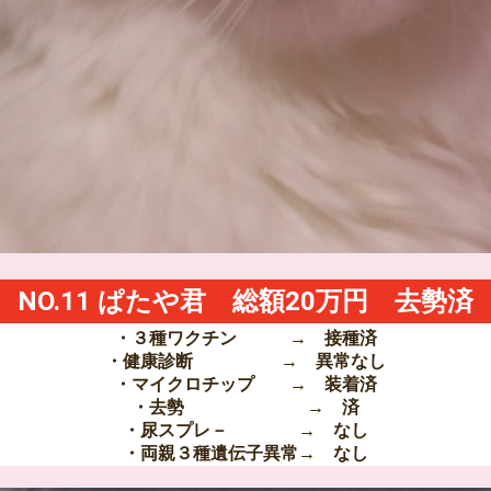
NO.11 ぱたや君 総額20万円 去勢済
・３種ワクチン → 接種済
・健康診断 → 異常なし
・マイクロチップ → 装着済
・去勢 → 済
・尿スプレ－ → なし
・両親３種遺伝子異常→ なし